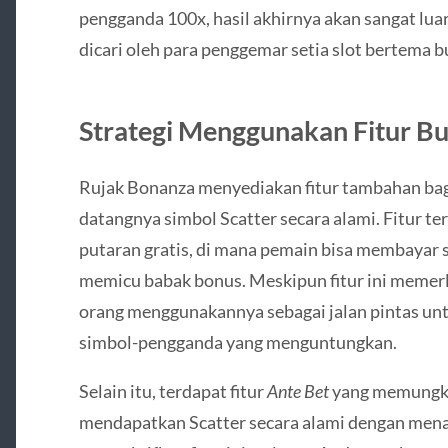
pengganda 100x, hasil akhirnya akan sangat luar
dicari oleh para penggemar setia slot bertema bu
Strategi Menggunakan Fitur Bu
Rujak Bonanza menyediakan fitur tambahan bag
datangnya simbol Scatter secara alami. Fitur te
putaran gratis, di mana pemain bisa membayar
memicu babak bonus. Meskipun fitur ini memerl
orang menggunakannya sebagai jalan pintas un
simbol-pengganda yang menguntungkan.
Selain itu, terdapat fitur
Ante Bet
yang memungki
mendapatkan Scatter secara alami dengan mena