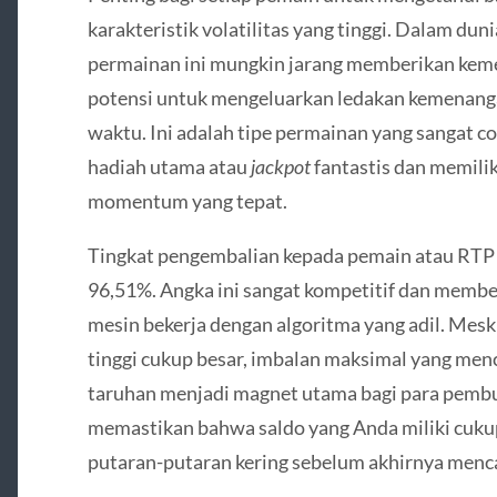
karakteristik volatilitas yang tinggi. Dalam dunia 
permainan ini mungkin jarang memberikan keme
potensi untuk mengeluarkan ledakan kemenanga
waktu. Ini adalah tipe permainan yang sangat c
hadiah utama atau
jackpot
fantastis dan memili
momentum yang tepat.
Tingkat pengembalian kepada pemain atau RTP pa
96,51%. Angka ini sangat kompetitif dan memb
mesin bekerja dengan algoritma yang adil. Meski
tinggi cukup besar, imbalan maksimal yang mencap
taruhan menjadi magnet utama bagi para pemb
memastikan bahwa saldo yang Anda miliki cuku
putaran-putaran kering sebelum akhirnya menc