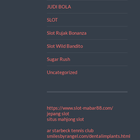
JUDI BOLA
SLOT
Slot Rujak Bonanza
Slot Wild Bandito
Sugar Rush
Uncategorized
https://www.slot-mabar88.com/
jepang slot
situs mahjong slot
ar starbeck tennis club
smilesbyrangel.com/dentalimplants.html