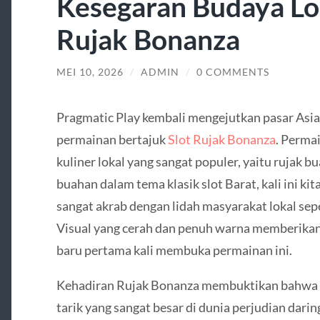
Kesegaran Budaya Lo
Rujak Bonanza
MEI 10, 2026
/
ADMIN
/
0 COMMENTS
Pragmatic Play kembali mengejutkan pasar Asia
permainan bertajuk
Slot Rujak Bonanza
. Permai
kuliner lokal yang sangat populer, yaitu rujak bu
buahan dalam tema klasik slot Barat, kali ini ki
sangat akrab dengan lidah masyarakat lokal sepe
Visual yang cerah dan penuh warna memberikan s
baru pertama kali membuka permainan ini.
Kehadiran Rujak Bonanza membuktikan bahwa te
tarik yang sangat besar di dunia perjudian da