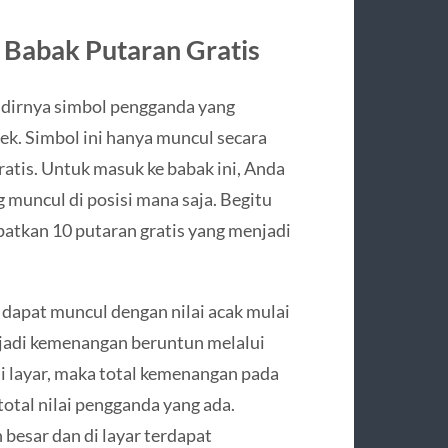
 Babak Putaran Gratis
hadirnya simbol pengganda yang
ek. Simbol ini hanya muncul secara
atis. Untuk masuk ke babak ini, Anda
muncul di posisi mana saja. Begitu
tkan 10 putaran gratis yang menjadi
 dapat muncul dengan nilai acak mulai
erjadi kemenangan beruntun melalui
i layar, maka total kemenangan pada
otal nilai pengganda yang ada.
esar dan di layar terdapat