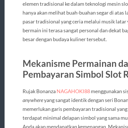
elemen tradisional ke dalam teknologi mesin sl
hanya akan melihat buah-buahan segar di atas l
pasar tradisional yang ceria melalui musik la
bermain ini terasa sangat personal dan dekat 
besar dengan budaya kuliner tersebut.
Mekanisme Permainan da
Pembayaran Simbol Slot 
Rujak Bonanza
NAGAHOKI88
menggunakan sis
anywhere
yang sangat identik dengan seri Bonan
memerlukan garis pembayaran tradisional yang k
terdapat minimal delapan simbol yang sama munc
Anda akan mendapatkan kemenangan. Mekanism