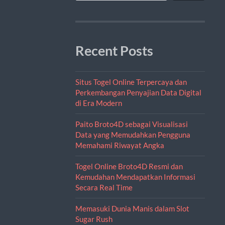
Recent Posts
Situs Togel Online Terpercaya dan
Perkembangan Penyajian Data Digital
di Era Modern
Paito Broto4D sebagai Visualisasi
Data yang Memudahkan Pengguna
Memahami Riwayat Angka
Togel Online Broto4D Resmi dan
Kemudahan Mendapatkan Informasi
Secara Real Time
Memasuki Dunia Manis dalam Slot
Sugar Rush