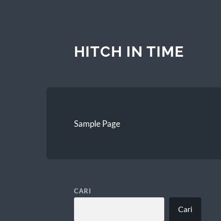
HITCH IN TIME
Sample Page
CARI
Cari