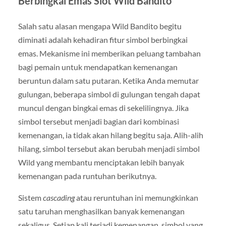
Berbingkai Emas Slot Wild Bandito
Salah satu alasan mengapa Wild Bandito begitu
diminati adalah kehadiran fitur simbol berbingkai
emas. Mekanisme ini memberikan peluang tambahan
bagi pemain untuk mendapatkan kemenangan
beruntun dalam satu putaran. Ketika Anda memutar
gulungan, beberapa simbol di gulungan tengah dapat
muncul dengan bingkai emas di sekelilingnya. Jika
simbol tersebut menjadi bagian dari kombinasi
kemenangan, ia tidak akan hilang begitu saja. Alih-alih
hilang, simbol tersebut akan berubah menjadi simbol
Wild yang membantu menciptakan lebih banyak
kemenangan pada runtuhan berikutnya.
Sistem
cascading
atau reruntuhan ini memungkinkan
satu taruhan menghasilkan banyak kemenangan
sekaligus. Setiap kali terjadi kemenangan, simbol yang