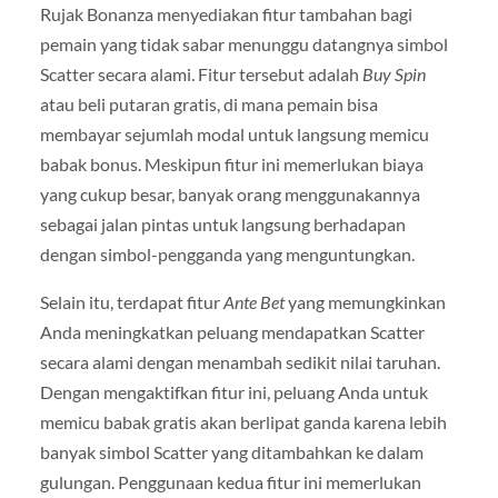
Rujak Bonanza menyediakan fitur tambahan bagi
pemain yang tidak sabar menunggu datangnya simbol
Scatter secara alami. Fitur tersebut adalah
Buy Spin
atau beli putaran gratis, di mana pemain bisa
membayar sejumlah modal untuk langsung memicu
babak bonus. Meskipun fitur ini memerlukan biaya
yang cukup besar, banyak orang menggunakannya
sebagai jalan pintas untuk langsung berhadapan
dengan simbol-pengganda yang menguntungkan.
Selain itu, terdapat fitur
Ante Bet
yang memungkinkan
Anda meningkatkan peluang mendapatkan Scatter
secara alami dengan menambah sedikit nilai taruhan.
Dengan mengaktifkan fitur ini, peluang Anda untuk
memicu babak gratis akan berlipat ganda karena lebih
banyak simbol Scatter yang ditambahkan ke dalam
gulungan. Penggunaan kedua fitur ini memerlukan