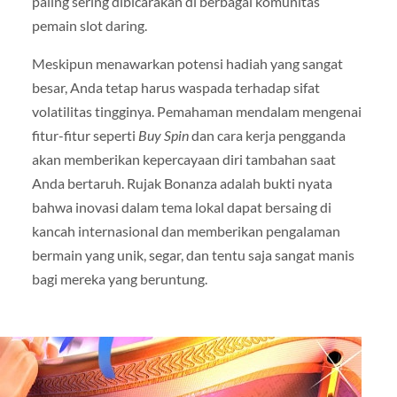
paling sering dibicarakan di berbagai komunitas
pemain slot daring.
Meskipun menawarkan potensi hadiah yang sangat
besar, Anda tetap harus waspada terhadap sifat
volatilitas tingginya. Pemahaman mendalam mengenai
fitur-fitur seperti
Buy Spin
dan cara kerja pengganda
akan memberikan kepercayaan diri tambahan saat
Anda bertaruh. Rujak Bonanza adalah bukti nyata
bahwa inovasi dalam tema lokal dapat bersaing di
kancah internasional dan memberikan pengalaman
bermain yang unik, segar, dan tentu saja sangat manis
bagi mereka yang beruntung.