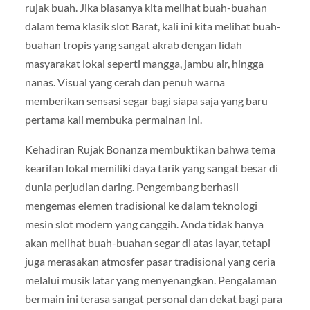
rujak buah. Jika biasanya kita melihat buah-buahan
dalam tema klasik slot Barat, kali ini kita melihat buah-
buahan tropis yang sangat akrab dengan lidah
masyarakat lokal seperti mangga, jambu air, hingga
nanas. Visual yang cerah dan penuh warna
memberikan sensasi segar bagi siapa saja yang baru
pertama kali membuka permainan ini.
Kehadiran Rujak Bonanza membuktikan bahwa tema
kearifan lokal memiliki daya tarik yang sangat besar di
dunia perjudian daring. Pengembang berhasil
mengemas elemen tradisional ke dalam teknologi
mesin slot modern yang canggih. Anda tidak hanya
akan melihat buah-buahan segar di atas layar, tetapi
juga merasakan atmosfer pasar tradisional yang ceria
melalui musik latar yang menyenangkan. Pengalaman
bermain ini terasa sangat personal dan dekat bagi para