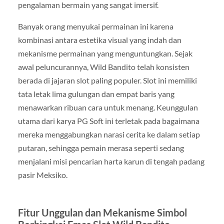
pengalaman bermain yang sangat imersif.
Banyak orang menyukai permainan ini karena
kombinasi antara estetika visual yang indah dan
mekanisme permainan yang menguntungkan. Sejak
awal peluncurannya, Wild Bandito telah konsisten
berada di jajaran slot paling populer. Slot ini memiliki
tata letak lima gulungan dan empat baris yang
menawarkan ribuan cara untuk menang. Keunggulan
utama dari karya PG Soft ini terletak pada bagaimana
mereka menggabungkan narasi cerita ke dalam setiap
putaran, sehingga pemain merasa seperti sedang
menjalani misi pencarian harta karun di tengah padang
pasir Meksiko.
Fitur Unggulan dan Mekanisme Simbol