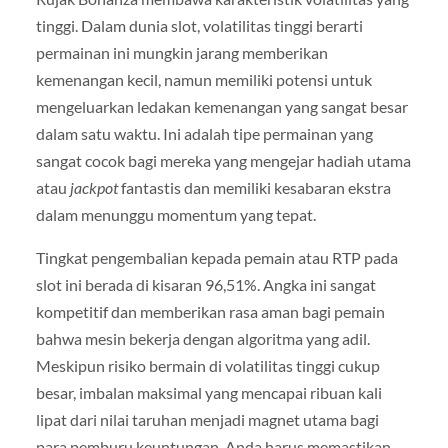
tinggi. Dalam dunia slot, volatilitas tinggi berarti
permainan ini mungkin jarang memberikan
kemenangan kecil, namun memiliki potensi untuk
mengeluarkan ledakan kemenangan yang sangat besar
dalam satu waktu. Ini adalah tipe permainan yang
sangat cocok bagi mereka yang mengejar hadiah utama
atau
jackpot
fantastis dan memiliki kesabaran ekstra
dalam menunggu momentum yang tepat.
Tingkat pengembalian kepada pemain atau RTP pada
slot ini berada di kisaran 96,51%. Angka ini sangat
kompetitif dan memberikan rasa aman bagi pemain
bahwa mesin bekerja dengan algoritma yang adil.
Meskipun risiko bermain di volatilitas tinggi cukup
besar, imbalan maksimal yang mencapai ribuan kali
lipat dari nilai taruhan menjadi magnet utama bagi
para pemburu keuntungan. Anda harus memastikan