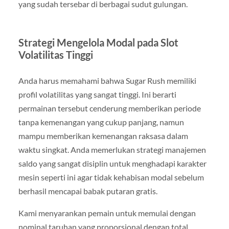
yang sudah tersebar di berbagai sudut gulungan.
Strategi Mengelola Modal pada Slot
Volatilitas Tinggi
Anda harus memahami bahwa Sugar Rush memiliki
profil volatilitas yang sangat tinggi. Ini berarti
permainan tersebut cenderung memberikan periode
tanpa kemenangan yang cukup panjang, namun
mampu memberikan kemenangan raksasa dalam
waktu singkat. Anda memerlukan strategi manajemen
saldo yang sangat disiplin untuk menghadapi karakter
mesin seperti ini agar tidak kehabisan modal sebelum
berhasil mencapai babak putaran gratis.
Kami menyarankan pemain untuk memulai dengan
nominal taruhan yang proporsional dengan total