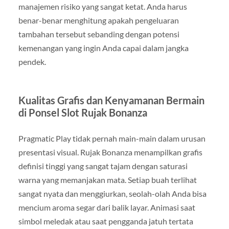
manajemen risiko yang sangat ketat. Anda harus
benar-benar menghitung apakah pengeluaran
tambahan tersebut sebanding dengan potensi
kemenangan yang ingin Anda capai dalam jangka
pendek.
Kualitas Grafis dan Kenyamanan Bermain
di Ponsel Slot Rujak Bonanza
Pragmatic Play tidak pernah main-main dalam urusan
presentasi visual. Rujak Bonanza menampilkan grafis
definisi tinggi yang sangat tajam dengan saturasi
warna yang memanjakan mata. Setiap buah terlihat
sangat nyata dan menggiurkan, seolah-olah Anda bisa
mencium aroma segar dari balik layar. Animasi saat
simbol meledak atau saat pengganda jatuh tertata