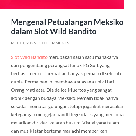
Mengenal Petualangan Meksiko
dalam Slot Wild Bandito
MEI 10, 2026
/
0 COMMENTS
Slot Wild Bandito
merupakan salah satu mahakarya
dari pengembang perangkat lunak PG Soft yang
berhasil mencuri perhatian banyak pemain di seluruh
dunia. Permainan ini membawa suasana unik Hari
Orang Mati atau Dia de los Muertos yang sangat
ikonik dengan budaya Meksiko. Pemain tidak hanya
sekadar memutar gulungan, tetapi juga ikut merasakan
ketegangan mengejar bandit legendaris yang mencoba
melarikan diri dari kejaran hukum. Visual yang tajam
dan musik latar bertema mariachi memberikan