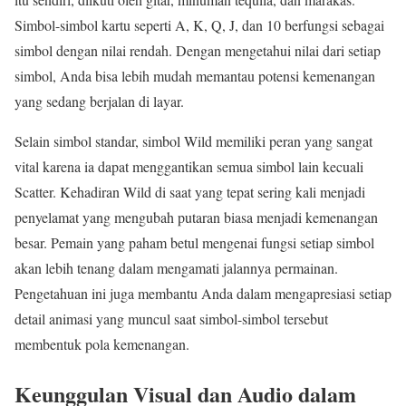
Simbol-simbol kartu seperti A, K, Q, J, dan 10 berfungsi sebagai
simbol dengan nilai rendah. Dengan mengetahui nilai dari setiap
simbol, Anda bisa lebih mudah memantau potensi kemenangan
yang sedang berjalan di layar.
Selain simbol standar, simbol Wild memiliki peran yang sangat
vital karena ia dapat menggantikan semua simbol lain kecuali
Scatter. Kehadiran Wild di saat yang tepat sering kali menjadi
penyelamat yang mengubah putaran biasa menjadi kemenangan
besar. Pemain yang paham betul mengenai fungsi setiap simbol
akan lebih tenang dalam mengamati jalannya permainan.
Pengetahuan ini juga membantu Anda dalam mengapresiasi setiap
detail animasi yang muncul saat simbol-simbol tersebut
membentuk pola kemenangan.
Keunggulan Visual dan Audio dalam