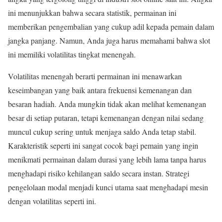
ini menunjukkan bahwa secara statistik, permainan ini
memberikan pengembalian yang cukup adil kepada pemain dalam
jangka panjang. Namun, Anda juga harus memahami bahwa slot
ini memiliki volatilitas tingkat menengah.
Volatilitas menengah berarti permainan ini menawarkan
keseimbangan yang baik antara frekuensi kemenangan dan
besaran hadiah. Anda mungkin tidak akan melihat kemenangan
besar di setiap putaran, tetapi kemenangan dengan nilai sedang
muncul cukup sering untuk menjaga saldo Anda tetap stabil.
Karakteristik seperti ini sangat cocok bagi pemain yang ingin
menikmati permainan dalam durasi yang lebih lama tanpa harus
menghadapi risiko kehilangan saldo secara instan. Strategi
pengelolaan modal menjadi kunci utama saat menghadapi mesin
dengan volatilitas seperti ini.