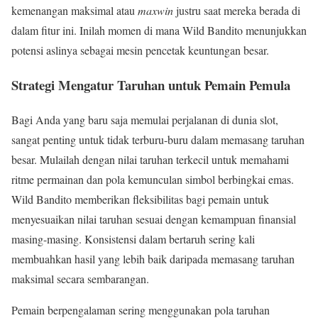
kemenangan maksimal atau
maxwin
justru saat mereka berada di
dalam fitur ini. Inilah momen di mana Wild Bandito menunjukkan
potensi aslinya sebagai mesin pencetak keuntungan besar.
Strategi Mengatur Taruhan untuk Pemain Pemula
Bagi Anda yang baru saja memulai perjalanan di dunia slot,
sangat penting untuk tidak terburu-buru dalam memasang taruhan
besar. Mulailah dengan nilai taruhan terkecil untuk memahami
ritme permainan dan pola kemunculan simbol berbingkai emas.
Wild Bandito memberikan fleksibilitas bagi pemain untuk
menyesuaikan nilai taruhan sesuai dengan kemampuan finansial
masing-masing. Konsistensi dalam bertaruh sering kali
membuahkan hasil yang lebih baik daripada memasang taruhan
maksimal secara sembarangan.
Pemain berpengalaman sering menggunakan pola taruhan