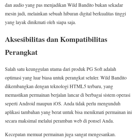
dan audio yang pas menjadikan Wild Bandito bukan sekadar
mesin judi, melainkan sebuah hiburan digital berkualitas tinggi
yang layak dinikmati oleh siapa saja.
Aksesibilitas dan Kompatibilitas
Perangkat
Salah satu keunggulan utama dari produk PG Soft adalah
optimasi yang luar biasa untuk perangkat seluler. Wild Bandito
dikembangkan dengan teknologi HTML5 terbaru, yang
memastikan permainan berjalan lancar di berbagai sistem operasi
seperti Android maupun iOS. Anda tidak perlu mengunduh
aplikasi tambahan yang berat untuk bisa menikmati permainan ini
secara maksimal melalui peramban web di ponsel Anda.
Kecepatan memuat permainan juga sangat mengesankan.