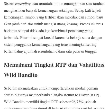
Sistem
cascading
atau reruntuhan ini memungkinkan satu taruhan
menghasilkan banyak kemenangan sekaligus. Setiap kali terjadi
kemenangan, simbol yang terlibat akan meledak dan simbol baru
akan jatuh dari atas untuk mengisi ruang kosong. Proses ini terus
berlanjut sampai tidak ada lagi kombinasi pemenang yang
terbentuk. Fitur ini sangat krusial karena ia bekerja sama dengan
sistem pengganda kemenangan yang terus meningkat seiring
bertambahnya jumlah reruntuhan dalam satu putaran tunggal.
Memahami Tingkat RTP dan Volatilitas
Wild Bandito
Sebelum memutuskan untuk mempertaruhkan modal, pemain
cerdas biasanya memperhatikan angka Return to Player (RTP).
Wild Bandito memiliki tingkat RTP sebesar 96,73%, sebuah
angka yang tergolong tinggi di industri slot online saat ini. Angka