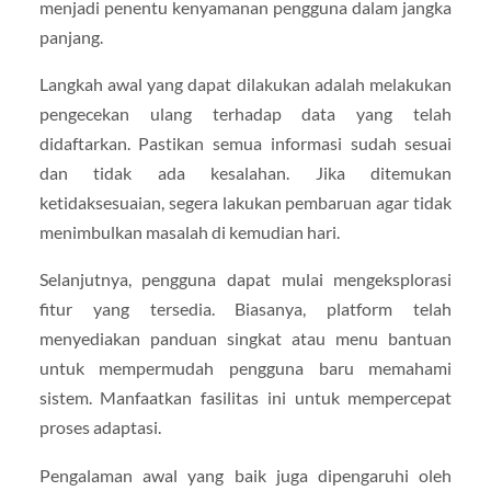
menjadi penentu kenyamanan pengguna dalam jangka
panjang.
Langkah awal yang dapat dilakukan adalah melakukan
pengecekan ulang terhadap data yang telah
didaftarkan. Pastikan semua informasi sudah sesuai
dan tidak ada kesalahan. Jika ditemukan
ketidaksesuaian, segera lakukan pembaruan agar tidak
menimbulkan masalah di kemudian hari.
Selanjutnya, pengguna dapat mulai mengeksplorasi
fitur yang tersedia. Biasanya, platform telah
menyediakan panduan singkat atau menu bantuan
untuk mempermudah pengguna baru memahami
sistem. Manfaatkan fasilitas ini untuk mempercepat
proses adaptasi.
Pengalaman awal yang baik juga dipengaruhi oleh