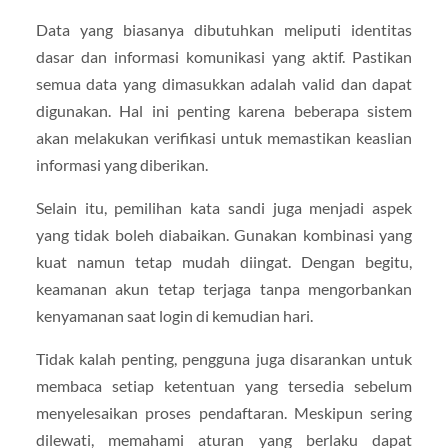
Data yang biasanya dibutuhkan meliputi identitas
dasar dan informasi komunikasi yang aktif. Pastikan
semua data yang dimasukkan adalah valid dan dapat
digunakan. Hal ini penting karena beberapa sistem
akan melakukan verifikasi untuk memastikan keaslian
informasi yang diberikan.
Selain itu, pemilihan kata sandi juga menjadi aspek
yang tidak boleh diabaikan. Gunakan kombinasi yang
kuat namun tetap mudah diingat. Dengan begitu,
keamanan akun tetap terjaga tanpa mengorbankan
kenyamanan saat login di kemudian hari.
Tidak kalah penting, pengguna juga disarankan untuk
membaca setiap ketentuan yang tersedia sebelum
menyelesaikan proses pendaftaran. Meskipun sering
dilewati, memahami aturan yang berlaku dapat