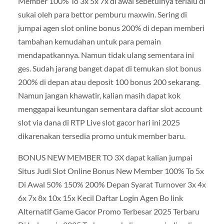
Member 100% To 3x 5x 7x di awal sebetulnya terlalu di
sukai oleh para bettor pemburu maxwin. Sering di
jumpai agen slot online bonus 200% di depan memberi
tambahan kemudahan untuk para pemain
mendapatkannya. Namun tidak ulang sementara ini
ges. Sudah jarang banget dapat di temukan slot bonus
200% di depan atau deposit 100 bonus 200 sekarang.
Namun jangan khawatir, kalian masih dapat kok
menggapai keuntungan sementara daftar slot account
slot via dana di RTP Live slot gacor hari ini 2025
dikarenakan tersedia promo untuk member baru.
BONUS NEW MEMBER TO 3X dapat kalian jumpai
Situs Judi Slot Online Bonus New Member 100% To 5x
Di Awal 50% 150% 200% Depan Syarat Turnover 3x 4x
6x 7x 8x 10x 15x Kecil Daftar Login Agen Bo link
Alternatif Game Gacor Promo Terbesar 2025 Terbaru