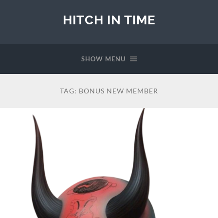
HITCH IN TIME
SHOW MENU
TAG:
BONUS NEW MEMBER